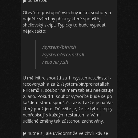
jinou cestou.
Otevřete postupně všechny init.rc soubory a
najděte všechny příkazy které spouštějí
shellovský skript. Typicky to bude vypadat
nějak takto:
/system/bin/sh
/system/etc/install-
recovery.sh
U mě init.rc spouští za 1. /system/etc/install-
recovery.sh a za 2. /system/bin/preinstall.sh.
Přičemž 1. soubor na mém tabletu neexistuje
2. ano. Pokud 1. soubor vytvoříte bude se po
každém startu spouštět také. Takže je na Vás
který použijete. Důležité je, že se tyto skripty
nepřepisují s každým restartem a Vámi
udělané změny tak zůstanou zachovány.
Je nutné si, ale uvědomit že ve chvíli kdy se