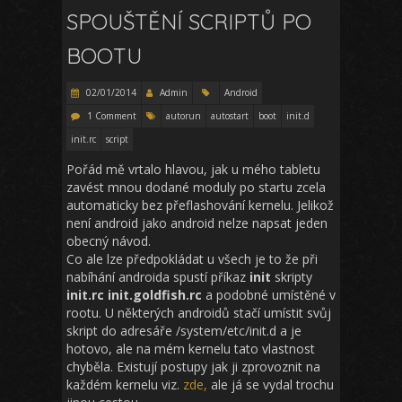
SPOUŠTĚNÍ SCRIPTŮ PO
BOOTU
02/01/2014
Admin
Android
1 Comment
autorun
autostart
boot
init.d
init.rc
script
Pořád mě vrtalo hlavou, jak u mého tabletu
zavést mnou dodané moduly po startu zcela
automaticky bez přeflashování kernelu. Jelikož
není android jako android nelze napsat jeden
obecný návod.
Co ale lze předpokládat u všech je to že při
nabíhání androida spustí příkaz
init
skripty
init.rc init.goldfish.rc
a podobné umístěné v
rootu. U některých androidů stačí umístit svůj
skript do adresáře /system/etc/init.d a je
hotovo, ale na mém kernelu tato vlastnost
chyběla. Existují postupy jak ji zprovoznit na
každém kernelu viz.
zde,
ale já se vydal trochu