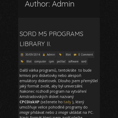
Author:
Admin
SORD M5 PROGRAMS
LIBRARY II.
30/09/2014
Admin
8bit
0 Comment
8bit
computer
cpm
počítač
software
sord
Další várka programů, tentokráte to bude
krmivo pro disketovky nebo alespoň
emulátory disketovek. Dlouho jsem přemýšlel
jaký formát zvolit, aby byl univerzální.
Nakonec rozhodl program na vytváření
Amstradovských disket nazvaný
CPCDiskXP
(seženete ho
tady
), který
umožňuje velice pohodlně programy do
image
přidávat nebo z
image
ukládat na PC.
Navíc formát který jsem zvolil přečte