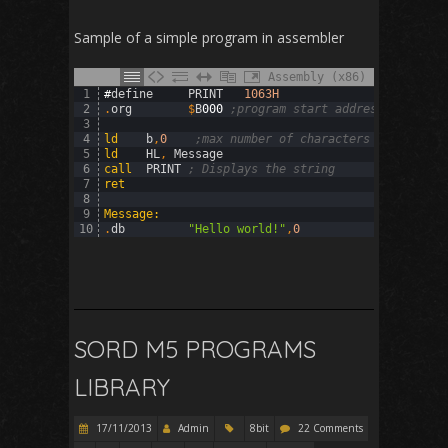
Sample of a simple program in assembler
Assembly (x86)
1
#
define
PRINT
1063H
2
.
org
$
B
000
;program start address
3
4
ld
b
,
0
;max number of characters
5
ld
HL
,
Message
6
call
PRINT
; Displays the string
7
ret
8
9
Message
:
10
.
db
"Hello world!"
,
0
SORD M5 PROGRAMS
LIBRARY
17/11/2013
Admin
8bit
22 Comments