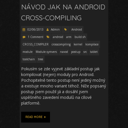
NÁVOD JAK NA ANDROID
CROSS-COMPILING
02/06/2013
Admin
Android
1 Comment
android
arm
build.sh
CROSS_COMPILER
crosscompiling
kernel
kompilace
module
Module.symvers
navod
postup
src
tablet
toolchain
tree
Pokusím se zde vyjevit základní postup jak
kompilovat (nejen) moduly pro Android.
Pochopitelně tento postup není jediný možný
a existuje mnoho variant téhož. Níže popsaný
postup jsem použil já a dosáhl jsem
uspěšného zavedení modulů na cílové
platformě.
READ MORE