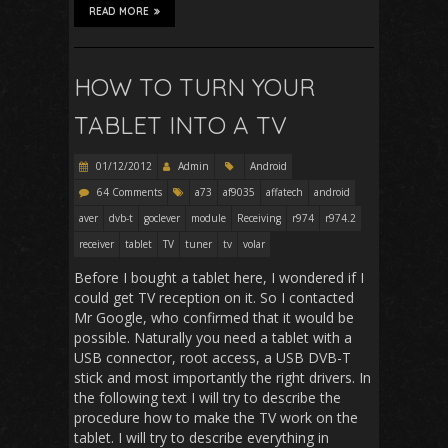
READ MORE
HOW TO TURN YOUR
TABLET INTO A TV
01/12/2012
Admin
Android
64 Comments
a73
af9035
affatech
android
aver
dvb-t
goclever
module
Receiving
r974
r974.2
receiver
tablet
TV
tuner
tv
volar
Before I bought a tablet here, I wondered if I
could get TV reception on it. So I contacted
Mr Google, who confirmed that it would be
possible. Naturally you need a tablet with a
USB connector, root access, a USB DVB-T
stick and most importantly the right drivers. In
the following text I will try to describe the
procedure how to make the TV work on the
tablet. I will try to describe everything in