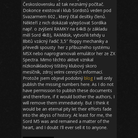
Československu až tak neznámý počítač.
Dokonce existoval i klub Sordistů veden pod
Svazarmem 602 , který čítal desítky členů.
Někteří z nich dokázali vylepšovat Sordíka
např. o zvýšení RAMKY na 64kB (v základu
měl Sord 4kB), RAMdisk, vytvořili tehdy u
8bitů vzácný řadič 3,5″ floppy mechaniky a
převedli spousty her z příbuzného systému
MSX nebo naprogramovali emulátor her ze ZX
Spectra. Mimo těchto aktivit vznikal
nízkonákladový tištěný klubový skoro
mesíčník, zdroj velmi cenných informací.
Protože jsem objevil podobný
blog
I will only
publish the missing numbers here. As I do not
have permission to publish these documents
and therefore, if it would bother the authors, I
will remove them immediately. But I think it
would be an eternal pity let their efforts fade
into the abyss of history. At least for me, the
Sord M5 was and remained a matter of the
heart, and I doubt I'll ever sell it to anyone.