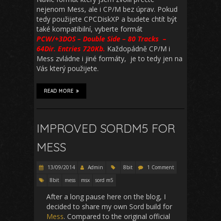
nejenom Mess, ale i CP/M bez úprav. Pokud
tedy použijete CPCDiskXP a budete chtít být
také kompatibilní, vyberte formát
PCW/+3DOS – Double Side – 80 Tracks –
64Dir. Entries 720Kb.
Každopádně CP/M i
Mess zvládne i jiné formáty, je to tedy jen na
Vás který použijete.
READ MORE
IMPROVED SORDM5 FOR
MESS
13/09/2014
Admin
8bit
1 Comment
8bit
mess
msx
sord m5
After a long pause here on the blog, I
decided to share my own Sord build for
Mess
. Compared to the original official