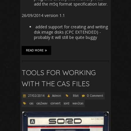
add the m5q format specification later.
26/09/2014 version 1.1
added support for creating and writing
dsk image disks (CPC EXTENDED) -
probably it will still be quite buggy
READ MORE
TOOLS FOR WORKING
WITH THE CAS FILES
27/02/2014
Admin
8bit
0 Comment
cas
cas2wav
convert
sord
wav2cas