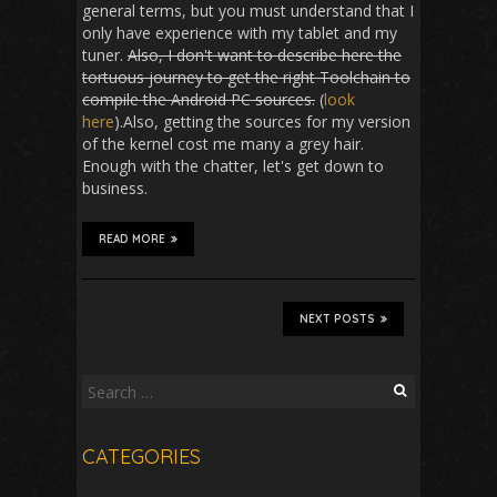
general terms, but you must understand that I
only have experience with my tablet and my
tuner.
Also, I don't want to describe here the
tortuous journey to get the right Toolchain to
compile the Android PC sources.
(
look
here
).Also, getting the sources for my version
of the kernel cost me many a grey hair.
Enough with the chatter, let's get down to
business.
READ MORE
NEXT POSTS
Search
for:
CATEGORIES