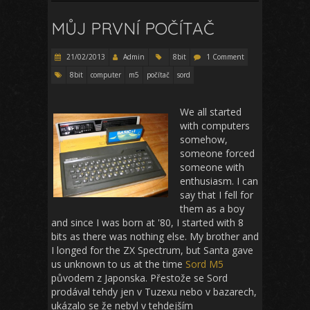
MŮJ PRVNÍ POČÍTAČ
21/02/2013
Admin
8bit
1 Comment
8bit
computer
m5
počítač
sord
We all started
with computers
somehow,
someone forced
someone with
enthusiasm. I can
say that I fell for
them as a boy
and since I was born at '80, I started with 8
bits as there was nothing else. My brother and
I longed for the ZX Spectrum, but Santa gave
us unknown to us at the time
Sord M5
původem z Japonska. Přestože se Sord
prodával tehdy jen v Tuzexu nebo v bazarech,
ukázalo se že nebyl v tehdejším