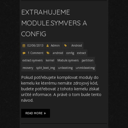
EXTRAHUJEME
MODULE.SYMVERS A
CONFIG
02/06/2013
Admin
Android
1 Comment
android
config
extract
extract-symvers
kernel
Module.symvers
partition
recovery
split_boot_img
unbootimg
unmkbootimg
Pokud potřebujete kompilovat moduly do
kernelu ke kterému nemáte zdrojový kód,
budete potřebovat z tohoto kernelu získat
určité informace. A právě o tom bude tento
návod.
READ MORE