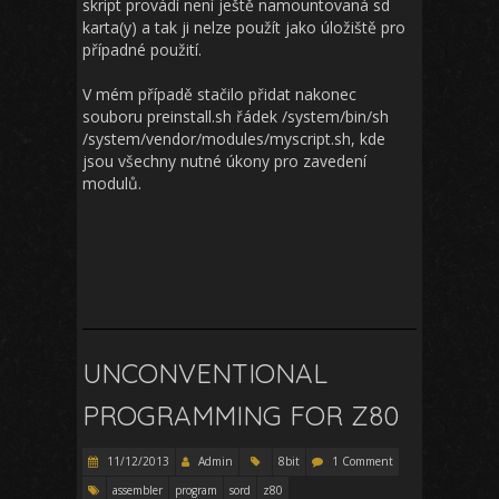
skript provádí není ještě namountovaná sd
karta(y) a tak ji nelze použít jako úložiště pro
případné použití.
V mém případě stačilo přidat nakonec
souboru preinstall.sh řádek /system/bin/sh
/system/vendor/modules/myscript.sh, kde
jsou všechny nutné úkony pro zavedení
modulů.
UNCONVENTIONAL
PROGRAMMING FOR Z80
11/12/2013
Admin
8bit
1 Comment
assembler
program
sord
z80