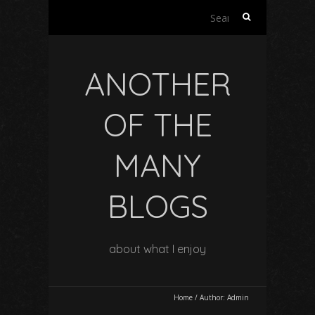
Search
for:
ANOTHER
OF THE
MANY
BLOGS
about what I enjoy
Home
/
Author:
Admin