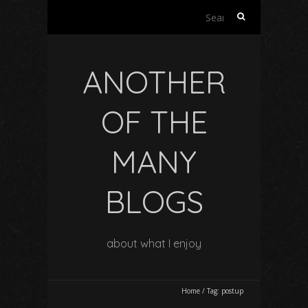
Search
for:
ANOTHER
OF THE
MANY
BLOGS
about what I enjoy
Home
/
Tag:
postup