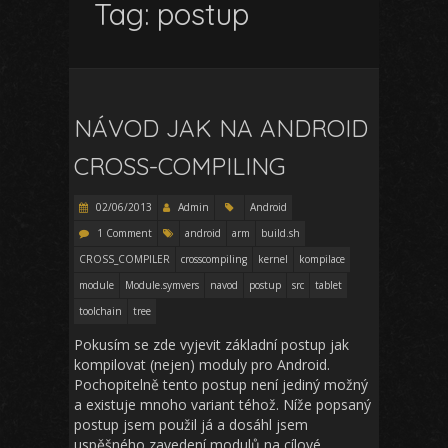
Tag:
postup
NÁVOD JAK NA ANDROID
CROSS-COMPILING
02/06/2013
Admin
Android
1 Comment
android
arm
build.sh
CROSS_COMPILER
crosscompiling
kernel
kompilace
module
Module.symvers
navod
postup
src
tablet
toolchain
tree
Pokusím se zde vyjevit základní postup jak
kompilovat (nejen) moduly pro Android.
Pochopitelně tento postup není jediný možný
a existuje mnoho variant téhož. Níže popsaný
postup jsem použil já a dosáhl jsem
uspěšného zavedení modulů na cílové