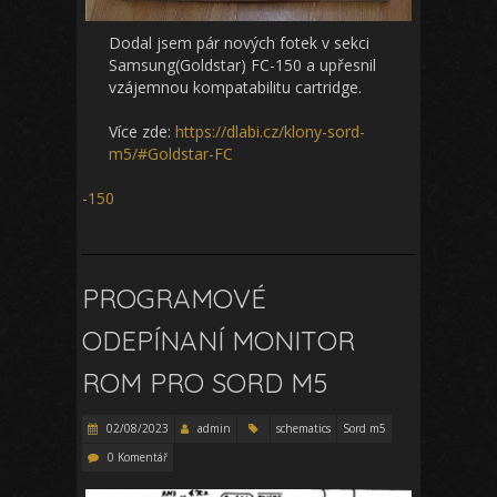
Dodal jsem pár nových fotek v sekci
Samsung(Goldstar) FC-150 a upřesnil
vzájemnou kompatabilitu cartridge.
Více zde:
https://dlabi.cz/klony-sord-
m5/#Goldstar-FC
-150
PROGRAMOVÉ
ODEPÍNANÍ MONITOR
ROM PRO SORD M5
02/08/2023
admin
schematics
Sord m5
0 Komentář