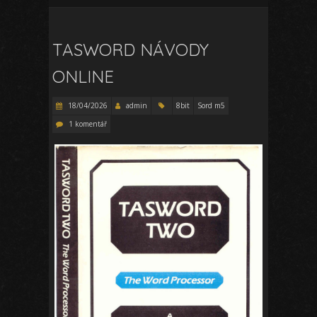
TASWORD NÁVODY
ONLINE
18/04/2026
admin
8bit
Sord m5
1 komentář