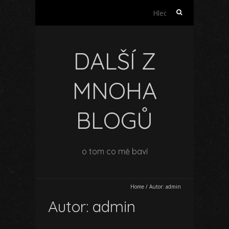
Vyhledávání
DALŠÍ Z
MNOHA
BLOGŮ
o tom co mě baví
Home
/
Autor:
admin
Autor:
admin