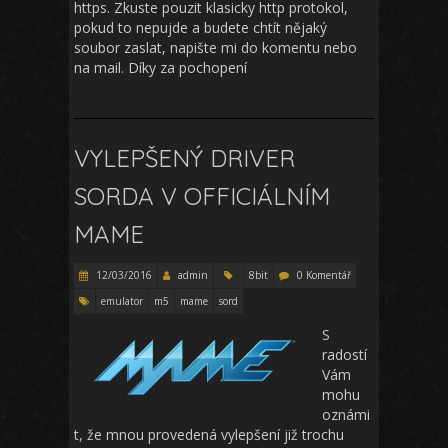
https. Zkuste pouzit klasicky http protokol,
pokud to nepujde a budete chtít nějaký
soubor zaslat, napište mi do komentu nebo
na mail. Díky za pochopení
VYLEPŠENÝ DRIVER
SORDA V OFFICIÁLNÍM
MAME
12/03/2016
admin
8bit
0 Komentář
emulator
m5
mame
sord
S
radostí
Vám
mohu
oznámi
t, že mnou provedená vylepšení již trochu