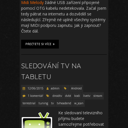
Midi Melody
žádné USB zařízení připojené
pomocí OTG kabelu nedetekovala. Začal jsem
tedy pátrat na internetu a dozvěděl se
následující. Zřejmě né uplně všechny systémy
mají MIDI podporu zapnutu. Jak ji zapnout?
Čtete dál.
PŘEČTĚTE SI VÍCE
SLEDOVÁNÍ TV NA
TABLETU
12/06/2015
admin
Android
1 komentář
droidtv
dvbt
kodi
livetv
stream
terrestrial
tuning
tv
tvheadend
w_scan
Ke sledovaní televizního
příjmu budete
samozřejme potřebovat