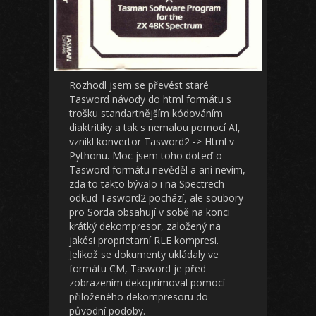
Rozhodl jsem se převést staré
Tasword návody do html formátu s
trošku standartnějším kódováním
diaktritiky a tak s nemalou pomocí AI,
vznikl konvertor Tasword2 -> Html v
Pythonu. Moc jsem toho doteď o
Tasword formátu nevěděl a ani nevím,
zda to takto bývalo i na Spectrech
odkud Tasword2 pochází, ale soubory
pro Sorda obsahují v sobě na konci
krátký dekompresor, založený na
jakési proprietarní RLE kompresi.
Jelikož se dokumenty ukládaly ve
formátu CM, Tasword je před
zobrazením dekoprimoval pomocí
přiloženého dekompresoru do
původní podoby.