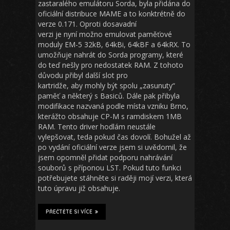
zastaralého emulátoru Sorda, byla přidána do
oficiální distribuce MAME a to konktrétně do
verze 0.171. Oproti dosavadní
verzi je nyní možno emulovat paměťové
moduly EM-5 32kB, 64kBi, 64kBF a 64kRX. To
umožňuje nahrát do Sorda programy, které
do teď nešly pro nedostatek RAM. Z tohoto
důvodu přibyl další slot pro
kartridže, aby mohly být spolu „zasunuty“
paměť a některý s Basiců. Dále pak přibyla
modifikace nazvaná podle místa vzniku Brno,
kterážto obsahuje CP-M s ramdiskem 1MB
RAM. Tento driver hodlám neustále
vylepšovat, teda pokud čas dovolí. Bohužel až
po vydání oficiální verze jsem si uvědomil, že
jsem opomněl přidat podporu nahrávání
souborů s příponou LST. Pokud tuto funkci
potřebujete stáhněte si raději mojí verzi, která
tuto úpravu již obsahuje.
PŘEČTĚTE SI VÍCE