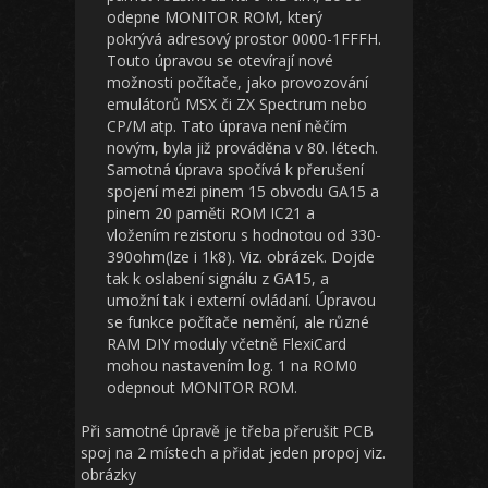
odepne MONITOR ROM, který
pokrývá adresový prostor 0000-1FFFH.
Touto úpravou se otevírají nové
možnosti počítače, jako provozování
emulátorů MSX či ZX Spectrum nebo
CP/M atp. Tato úprava není něčím
novým, byla již prováděna v 80. létech.
Samotná úprava spočívá k přerušení
spojení mezi pinem 15 obvodu GA15 a
pinem 20 paměti ROM IC21 a
vložením rezistoru s hodnotou od 330-
390ohm(lze i 1k8). Viz. obrázek. Dojde
tak k oslabení signálu z GA15, a
umožní tak i externí ovládaní. Úpravou
se funkce počítače nemění, ale různé
RAM DIY moduly včetně FlexiCard
mohou nastavením log. 1 na ROM0
odepnout MONITOR ROM.
Při samotné úpravě je třeba přerušit PCB
spoj na 2 místech a přidat jeden propoj viz.
obrázky