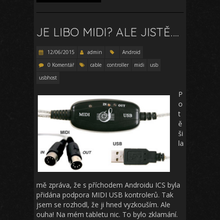
JE LIBO MIDI? ALE JISTĚ….
12/06/2015
admin
Android
0 Komentář
cable
controller
midi
usb
usbhost
P
o
t
ě
ši
la
mě zpráva, že s příchodem Androidu ICS byla
přidána podpora MIDI USB kontrolerů. Tak
jsem se rozhodl, že ji hned vyzkouším. Ale
ouha! Na mém tabletu nic. To bylo zklamání.