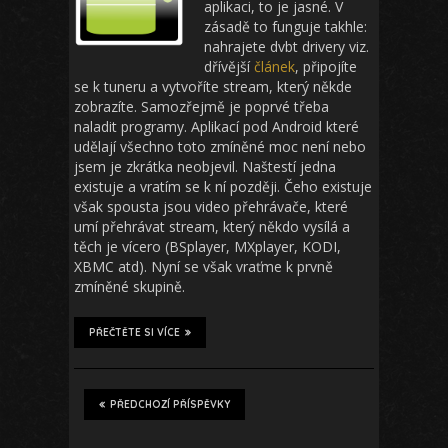
aplikaci, to je jasné. V
zásadě to funguje takhle:
nahrajete dvbt drivery viz.
dřívější
článek
, připojíte
se k tuneru a vytvoříte stream, který někde
zobrazíte. Samozřejmě je poprvé třeba
naladit programy. Aplikací pod Android které
udělají všechno toto zmíněné moc není nebo
jsem je zkrátka neobjevil. Naštestí jedna
existuje a vratím se k ní později. Čeho existuje
však spousta jsou video přehrávače, které
umí přehrávat stream, který někdo vysílá a
těch je vícero (BSplayer, MXplayer, KODI,
XBMC atd). Nyní se však vraťme k prvně
zmíněné skupině.
PŘEČTĚTE SI VÍCE
PŘEDCHOZÍ PŘÍSPĚVKY