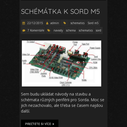
SCHÉMÁTKA K SORD M5
22/12/2015
admin
schematics
Sord m5
7 Komentáře
navody
schema
schematics
sord
Sem budu ukládat návody na stavbu a
schémata různých periférii pro Sorda. Moc se
jich nezachovalo, ale třeba se časem najdou
další.
PŘEČTĚTE SI VÍCE