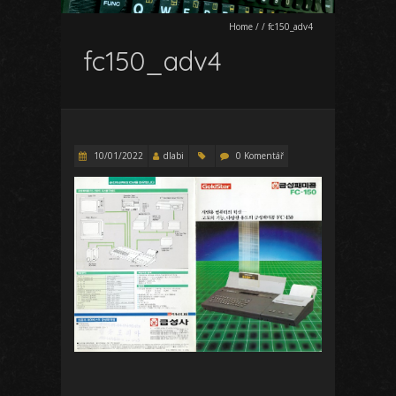
Home
/
/
fc150_adv4
fc150_adv4
10/01/2022
dlabi
0 Komentář