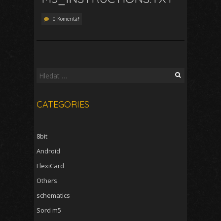
0 Komentář
Vyhledávání
CATEGORIES
8bit
Android
FlexiCard
Others
schematics
Sord m5